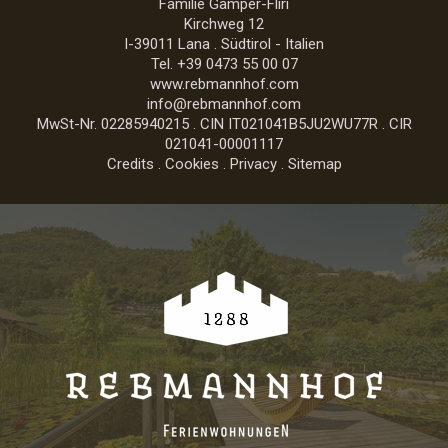
Familie Gamper-Fliri
Kirchweg 12
I-39011
Lana
.
Südtirol - Italien
Tel.
+39 0473 55 00 07
www.rebmannhof.com
info@rebmannhof.com
MwSt-Nr. 02285940215 . CIN IT021041B5JU2WU77R . CIR
021041-00001117
Credits
.
Cookies
.
Privacy
.
Sitemap