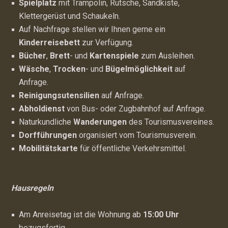
Spielplatz
mit Trampolin, Rutsche, Sandkiste,
Klettergerüst und Schaukeln.
Auf Nachfrage stellen wir Ihnen gerne ein
Kinderreisebett
zur Verfügung.
Bücher
,
Brett
- und
Kartenspiele
zum Ausleihen.
Wäsche
,
Trocken
- und
Bügelmöglichkeit
auf
Anfrage.
Reinigungsutensilien
auf Anfrage.
Abholdienst
von Bus- oder Zugbahnhof auf Anfrage.
Naturkundliche
Wanderungen
des Tourismusvereines.
Dorfführungen
organisiert vom Tourismusverein.
Mobilitätskarte
für öffentliche Verkehrsmittel.
Hausregeln
Am Anreisetag ist die Wohnung ab
15:00 Uhr
bezugsfertig.