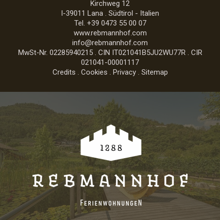
Kirchweg 12
I-39011
Lana
.
Südtirol - Italien
Tel.
+39 0473 55 00 07
www.rebmannhof.com
info@rebmannhof.com
MwSt-Nr. 02285940215 . CIN IT021041B5JU2WU77R . CIR
021041-00001117
Credits
.
Cookies
.
Privacy
.
Sitemap